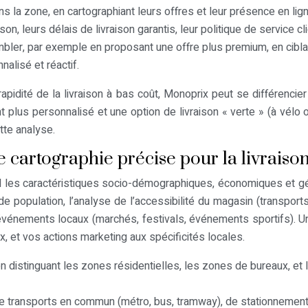
ans la zone, en cartographiant leurs offres et leur présence en lign
ison, leurs délais de livraison garantis, leur politique de service 
mbler, par exemple en proposant une offre plus premium, en cibla
nalisé et réactif.
apidité de la livraison à bas coût, Monoprix peut se différencie
t plus personnalisé et une option de livraison « verte » (à vélo 
tte analyse.
e cartographie précise pour la livrais
ail les caractéristiques socio-démographiques, économiques et 
de population, l’analyse de l’accessibilité du magasin (transpor
événements locaux (marchés, festivals, événements sportifs). 
, et vos actions marketing aux spécificités locales.
en distinguant les zones résidentielles, les zones de bureaux, e
e transports en commun (métro, bus, tramway), de stationnement 