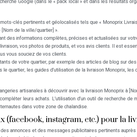
erche Google (dans le « pack local » et dans les résultats organ
 mots-clés pertinents et géolocalisés tels que « Monoprix Livraiso
 [Nom de la ville/quartier] ».
nt des informations complètes, précises et actualisées sur votr
livraison, vos photos de produits, et vos avis clients. Il est es
vous vous souciez de vos clients.
bitants de votre quartier, par exemple des articles de blog sur de
quartier, les guides d’utilisation de la livraison Monoprix, les c
ngeries artisanales à découvrir avec la livraison Monoprix à [Nom de
pour compléter leurs achats. L’utilisation d’un outil de recher
internautes dans votre zone de chalandise.
ux (facebook, instagram, etc.) pour la l
r des annonces et des messages publicitaires pertinents auprès 