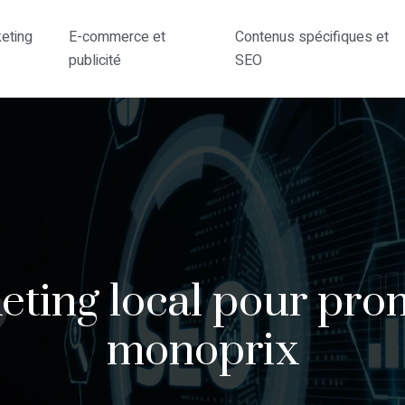
eting
E-commerce et
Contenus spécifiques et
publicité
SEO
eting local pour prom
monoprix