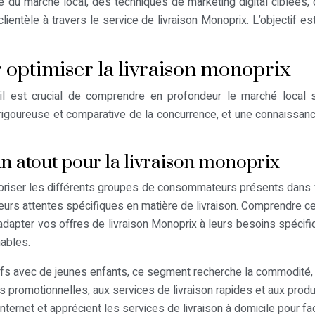
du marché local, des techniques de marketing digital ciblées, d
e clientèle à travers le service de livraison Monoprix. L’objectif
optimiser la livraison monoprix
il est crucial de comprendre en profondeur le marché local 
e rigoureuse et comparative de la concurrence, et une connaissan
un atout pour la livraison monoprix
égoriser les différents groupes de consommateurs présents dans v
urs attentes spécifiques en matière de livraison. Comprendre c
adapter vos offres de livraison Monoprix à leurs besoins spécifiq
nables.
s avec de jeunes enfants, ce segment recherche la commodité, la
s promotionnelles, aux services de livraison rapides et aux produi
nternet et apprécient les services de livraison à domicile pour facili