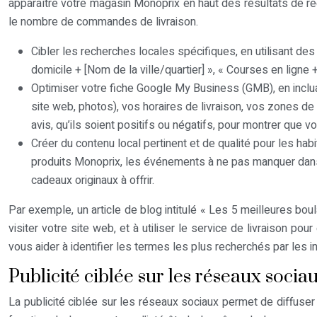
apparaître votre magasin Monoprix en haut des résultats de rech
le nombre de commandes de livraison.
Cibler les recherches locales spécifiques, en utilisant des
domicile + [Nom de la ville/quartier] », « Courses en ligne +
Optimiser votre fiche Google My Business (GMB), en inclua
site web, photos), vos horaires de livraison, vos zones de 
avis, qu’ils soient positifs ou négatifs, pour montrer que 
Créer du contenu local pertinent et de qualité pour les ha
produits Monoprix, les événements à ne pas manquer dans le 
cadeaux originaux à offrir.
Par exemple, un article de blog intitulé « Les 5 meilleures boula
visiter votre site web, et à utiliser le service de livraison 
vous aider à identifier les termes les plus recherchés par les 
Publicité ciblée sur les réseaux socia
La publicité ciblée sur les réseaux sociaux permet de diffuse