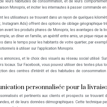
e, de leurs habitudes de consommation, et de leurs comportement
ivraison Monoprix, et inciter les internautes à passer commande en 
nt les utilisateurs se trouvant dans un rayon de quelques kilom
 Instagram Ads) offrent des options de ciblage géographique tr
t en avant les produits phares de Monoprix, les avantages de la li
ple, un dîner en famille, un apéritif entre amis, un pique-nique au
es dans le temps pour les habitants de votre quartier, par exemp
ionnels à utiliser sur l’application Monoprix.
es annonces, et le choix des visuels au réseau social utilisé. Sur
rs locaux. Sur Facebook, vous pouvez utiliser des textes plus lon
fonction des centres d’intérêt et des habitudes de consommation 
nication personnalisée pour la livrai
sonnalisés et pertinents aux clients et prospects se trouvant 
andes, et de leurs données démographiques. Cette technique permet 