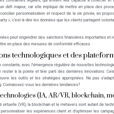
ntraintes légales, qui limitent leur capacité à collecter et à
e un défi majeur, car elle implique de mettre en place des pro
ncilier personnalisation et respect de la vie privée, en prop
ro-party », c’est-à-dire les données que les clients partagent vol
ées peut engendrer des sanctions financières importantes et nuir
ttre en place des mesures de conformité efficaces.
ons technologiques et des plateforme
on constante, avec l’émergence régulière de nouvelles technolog
r rester à la pointe et tirer parti des dernières innovations. 
œuvre les outils et les stratégies appropriées. Ne pas s’adapt
ng. Connaissez-vous les dernières tendances?
technologies (IA, AR/VR, blockchain, 
alité virtuelle (VR), la blockchain et le métavers sont autant de t
personnaliser les expériences client et d’optimiser les campagn