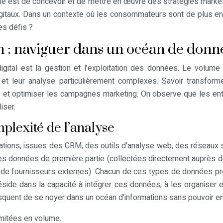
 est de concevoir et de mettre en œuvre des stratégies marketing
 digitaux. Dans un contexte où les consommateurs sont de plus e
es défis ?
ion : naviguer dans un océan de donn
igital est la gestion et l’exploitation des données. Le volu
ion et leur analyse particulièrement complexes. Savoir transf
 et optimiser les campagnes marketing. On observe que les entr
iser.
mplexité de l’analyse
ations, issues des CRM, des outils d’analyse web, des réseaux s
es données de première partie (collectées directement auprès d
ès de fournisseurs externes). Chacun de ces types de données p
réside dans la capacité à intégrer ces données, à les organiser 
uent de se noyer dans un océan d’informations sans pouvoir en ti
imitées en volume.