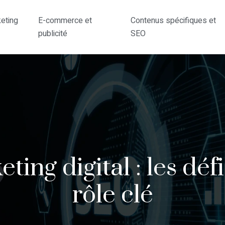
eting
E-commerce et
Contenus spécifiques et
publicité
SEO
ing digital : les défi
rôle clé