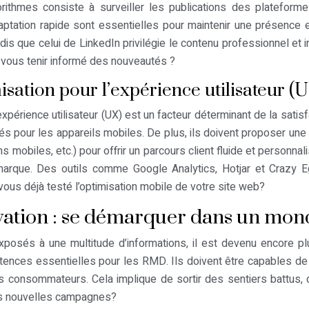
ithmes consiste à surveiller les publications des plateform
tation rapide sont essentielles pour maintenir une présence ef
dis que celui de LinkedIn privilégie le contenu professionnel et 
r vous tenir informé des nouveautés ?
misation pour l’expérience utilisateur (
l’expérience utilisateur (UX) est un facteur déterminant de la sat
és pour les appareils mobiles. De plus, ils doivent proposer un
 mobiles, etc.) pour offrir un parcours client fluide et personnali
e marque. Des outils comme Google Analytics, Hotjar et Crazy
z-vous déjà testé l’optimisation mobile de votre site web?
nnovation : se démarquer dans un mo
 à une multitude d’informations, il est devenu encore plus di
étences essentielles pour les RMD. Ils doivent être capables d
les consommateurs. Cela implique de sortir des sentiers battus
vos nouvelles campagnes?