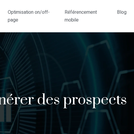
Optimisation on/off-
Référencement
Blog
page
mobile
énérer des prospects