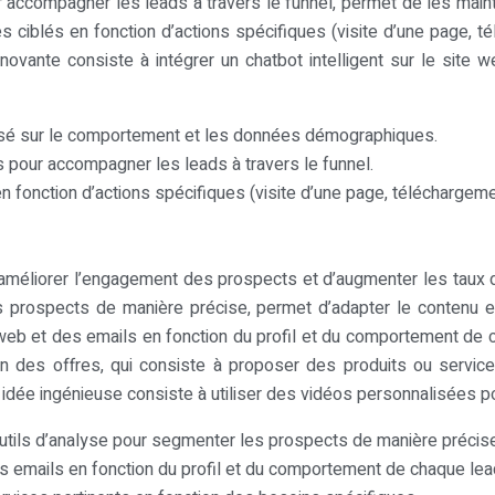
accompagner les leads à travers le funnel, permet de les mainte
ciblés en fonction d’actions spécifiques (visite d’une page, t
ovante consiste à intégrer un chatbot intelligent sur le site w
asé sur le comportement et les données démographiques.
 pour accompagner les leads à travers le funnel.
fonction d’actions spécifiques (visite d’une page, téléchargemen
améliorer l’engagement des prospects et d’augmenter les taux d
 prospects de manière précise, permet d’adapter le contenu 
web et des emails en fonction du profil et du comportement de ch
on des offres, qui consiste à proposer des produits ou servi
dée ingénieuse consiste à utiliser des vidéos personnalisées po
utils d’analyse pour segmenter les prospects de manière précise
s emails en fonction du profil et du comportement de chaque lea