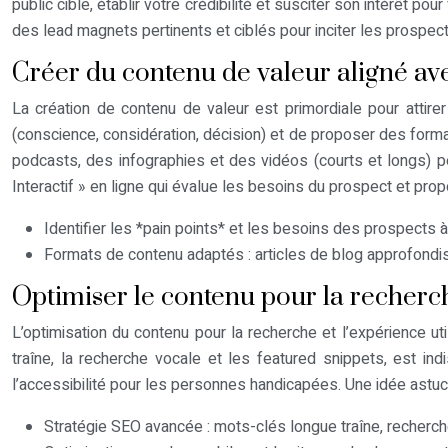
public cible, établir votre crédibilité et susciter son intérêt po
des lead magnets pertinents et ciblés pour inciter les prospec
Créer du contenu de valeur aligné ave
La création de contenu de valeur est primordiale pour attirer
(conscience, considération, décision) et de proposer des for
podcasts, des infographies et des vidéos (courts et longs) p
Interactif » en ligne qui évalue les besoins du prospect et pr
Identifier les *pain points* et les besoins des prospects 
Formats de contenu adaptés : articles de blog approfondis
Optimiser le contenu pour la recherche
L’optimisation du contenu pour la recherche et l’expérience uti
traîne, la recherche vocale et les featured snippets, est in
l’accessibilité pour les personnes handicapées. Une idée astucie
Stratégie SEO avancée : mots-clés longue traîne, recherch