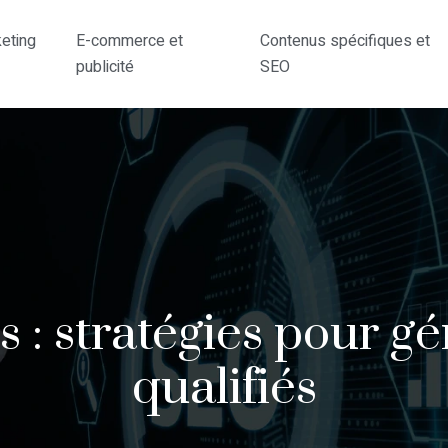
eting
E-commerce et
Contenus spécifiques et
publicité
SEO
 : stratégies pour g
qualifiés