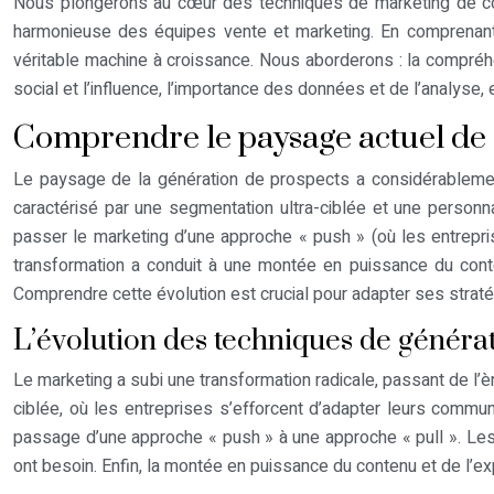
Nous plongerons au cœur des techniques de marketing de conte
harmonieuse des équipes vente et marketing. En comprenant 
véritable machine à croissance. Nous aborderons : la compréhe
social et l’influence, l’importance des données et de l’analyse, e
Comprendre le paysage actuel de la
Le paysage de la génération de prospects a considérablemen
caractérisé par une segmentation ultra-ciblée et une personn
passer le marketing d’une approche « push » (où les entrepr
transformation a conduit à une montée en puissance du conte
Comprendre cette évolution est crucial pour adapter ses stratég
L’évolution des techniques de généra
Le marketing a subi une transformation radicale, passant de l’
ciblée, où les entreprises s’efforcent d’adapter leurs commun
passage d’une approche « push » à une approche « pull ». Le
ont besoin. Enfin, la montée en puissance du contenu et de l’exp