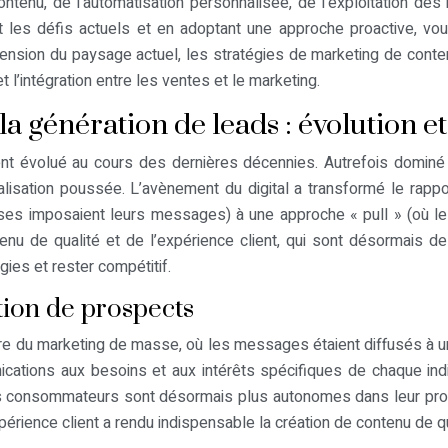
nu, de l’automatisation personnalisée, de l’exploitation des r
les défis actuels et en adoptant une approche proactive, vo
nsion du paysage actuel, les stratégies de marketing de contenu
t l’intégration entre les ventes et le marketing.
 génération de leads : évolution et
t évolué au cours des dernières décennies. Autrefois dominé p
alisation poussée. L’avènement du digital a transformé le rap
ises imposaient leurs messages) à une approche « pull » (où le
nu de qualité et de l’expérience client, qui sont désormais de
ies et rester compétitif.
tion de prospects
ère du marketing de masse, où les messages étaient diffusés à un 
ications aux besoins et aux intérêts spécifiques de chaque indi
s consommateurs sont désormais plus autonomes dans leur proces
érience client a rendu indispensable la création de contenu de qu